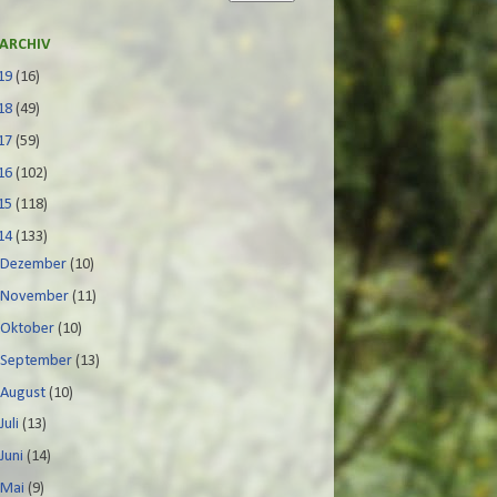
ARCHIV
19
(16)
18
(49)
17
(59)
16
(102)
15
(118)
14
(133)
►
Dezember
(10)
►
November
(11)
►
Oktober
(10)
►
September
(13)
►
August
(10)
►
Juli
(13)
►
Juni
(14)
►
Mai
(9)