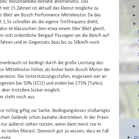
lec Mountainbike beinahe alternativlos. Das
t mit 15 Zähnen ist aktuell das kleinst mögliche zu
 Blatt am Bosch Performance Mittelmotor. Da das
 2,5x schneller als die eigene Trittfrequenz dreht,
lso im klassischen Sinn etwa einem 38er Blatt gleich.
en sich ordentliche Bergauf Passagen um die 6km/h auf
fahren und im Gegensatz dazu bis zu 50km/h noch
everbrauch ist bedingt durch die große Leistung des
e Mittelmotor höher, als bisher beim Bosch Motor der
eration. Die Unterstützungsstufen, insgesamt vier an
beginnen bei 50% (ECO) und enden bei 275% (Turbo).
aber trotzdem locker möglich.
m steht noch aus.
r richtig giftig zur Sache. Bedingungsloses stoßartiges
chen Gelände schon beinahe übertrieben. In der Praxis
o nur äußerst selten nutzen, wenn dann meist nur in
r im tiefen Morast. Dennoch gut zu wissen, dass im Fall
►
20
steht.