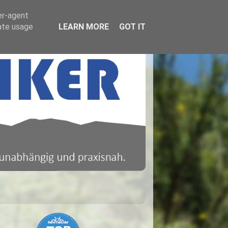
er-agent
rate usage
LEARN MORE
GOT IT