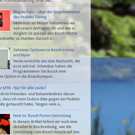
e Individualisierung unter Ber...
Illegale Fans - Über die Gegebenheiten
des Pedelec Tuning
Mehrmals im Monat bekommen wir
von Lesern Anfragen, ob und wie es
möglich ist speziell den Bosch Motor
schneller zu machen. Kurzum e...
Geheime Optionen in Bosch Intuvia
und Nyon
Heute erreichte uns eine Nachricht, die
es in sich hat. Scheinbar haben die
Programmierer bei Bosch eine
e Option in die Boardcomput...
c MTB - Nur für alte Leute?
ch im Freundes- und Bekanntenkreis davon
t, dass ich mein Enduro Bike gegen ein Pedelec
lly getauscht habe, fangen viele a...
How to: Bosch Purion Umrüstung
In diesem Artikel liefern wir euch eine
detaillierte Beschreibung, wie die
Umrüstung vom Bosch Intuvia auf das