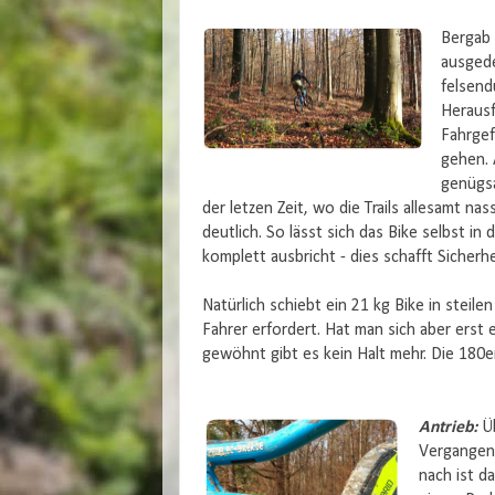
Bergab 
ausgede
felsend
Herausf
Fahrgef
gehen. 
genügsa
der letzen Zeit, wo die Trails allesamt n
deutlich. So lässt sich das Bike selbst in
komplett ausbricht - dies schafft Sicherh
Natürlich schiebt ein 21 kg Bike in steil
Fahrer erfordert. Hat man sich aber ers
gewöhnt gibt es kein Halt mehr. Die 180e
Antrieb:
Ü
Vergangenh
nach ist d