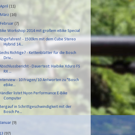
►
April
(11)
►
März
(16)
▼
Februar
(7)
Bike Workshop 2014 mit großem eBike Special
Abgefahren! - 1500km mit dem Cube Stereo
Hybrid 14...
Sechs Richtige? - Kettenblätter für die Bosch
Driv...
Abschlussbericht - Dauertest: Haibike Xduro FS
RX ...
Interview - 10 Fragen/10 Antworten zu "Bosch
eBike...
Händler listet Nyon Performance E-Bike
Computer
Bergauf in Schrittgeschwindigkeit mit der
Bosch Pe...
►
Januar
(9)
13
(97)