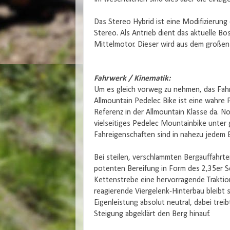
Das Stereo Hybrid ist eine Modifizierung
Stereo. Als Antrieb dient das aktuelle 
Mittelmotor. Dieser wird aus dem große
Fahrwerk / Kinematik:
Um es gleich vorweg zu nehmen, das Fahr
Allmountain Pedelec Bike ist eine wahre P
Referenz in der Allmountain Klasse da. Noc
vielseitiges Pedelec Mountainbike unter
Fahreigenschaften sind in nahezu jedem E
Bei steilen, verschlammten Bergauffahrten
potenten Bereifung in Form des 2,35er 
Kettenstrebe eine hervorragende Traktio
reagierende Viergelenk-Hinterbau bleibt
Eigenleistung absolut neutral, dabei trei
Steigung abgeklärt den Berg hinauf.