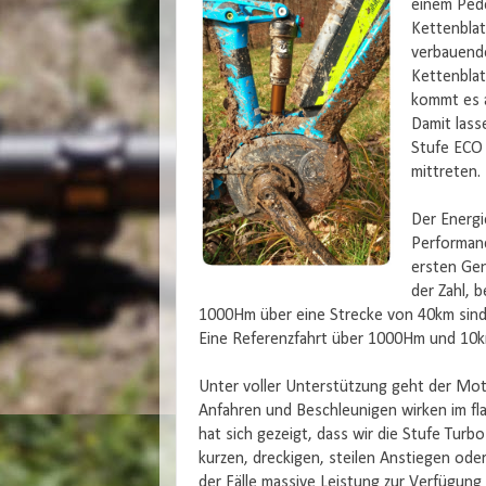
einem Pede
Kettenblat
verbauende
Kettenblatt
kommt es a
Damit lass
Stufe ECO 
mittreten.
Der Energi
Performanc
ersten Gen
der Zahl, 
1000Hm über eine Strecke von 40km sind 
Eine Referenzfahrt über 1000Hm und 10k
Unter voller Unterstützung geht der Moto
Anfahren und Beschleunigen wirken im fla
hat sich gezeigt, dass wir die Stufe Turb
kurzen, dreckigen, steilen Anstiegen ode
der Fälle massive Leistung zur Verfügung 