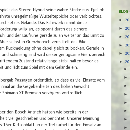
spielt das Stereo Hybrid seine wahre Stärke aus. Egal ob
BLOG-
hnte unregelmäßige Wurzelteppiche oder verblocktes,
►
20
urchsetzes Gelände. Das Fahrwerk nimmt diese
►
20
orderung willig an, es spornt durch das sichere
ühl und der Laufruhe gerade zu an weiter an das Limit zu
►
20
Aber selbst in Grenzbereich vermittelt das Bike
►
20
m Rückmeldung ohne dabei gleich zu bocken. Gerade in
►
20
ass und schmierig sind wird dieser genügsame Grenzbereich
 driftendem Zustand relativ lange stabil halten bevor es
▼
20
eit und lädt zum Spiel mit dem Gelände ein.
en bergab Passagen ordentlich, so dass es viel Einsatz vom
t einmal an die Gegebenheiten des hohen Gewicht
r Shimano XT Bremsen verzögern vortrefflich.
ber den Bosch Antrieb hatten wie bereits in der
eit viel geschrieben und berichtet. Unserer Meinung
as 15er Kettenblatt an der Tretkurbel für den Einsatz an