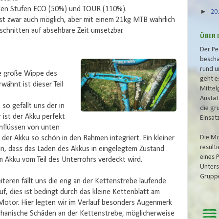
 den Stufen ECO (50%) und TOUR (110%).
►
20
st zwar auch möglich, aber mit einem 21kg MTB wahrlich
schnitten auf absehbare Zeit umsetzbar.
ÜBER 
Der Pe
beschä
rund u
ie große Wippe des
geht e
wähnt ist dieser Teil
Mittel
Austat
o gefällt uns der in
die gr
 ist der Akku perfekt
Einsat
nflüssen von unten
Die Mo
 der Akku so schön in den Rahmen integriert. Ein kleiner
result
in, dass das Laden des Akkus in eingelegtem Zustand
eines 
am Akku vom Teil des Unterrohrs verdeckt wird.
Unters
Grupp
teren fällt uns die eng an der Kettenstrebe laufende
uf, dies ist bedingt durch das kleine Kettenblatt am
otor. Hier legten wir im Verlauf besonders Augenmerk
hanische Schäden an der Kettenstrebe, möglicherweise