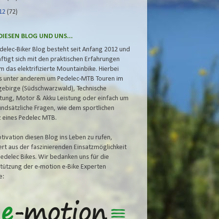
12
(72)
DIESEN BLOG UND UNS...
delec-Biker Blog besteht seit Anfang 2012 und
ftigt sich mit den praktischen Erfahrungen
m das elektrifizierte Mountainbike. Hierbei
s unter anderem um Pedelec-MTB Touren im
gebirge (Südschwarzwald), Technische
tung, Motor & Akku
Leistung oder einfach um
undsätzliche Fragen, wie dem
sportlichen
z eines Pedelec MTB.
tivation diesen Blog ins Leben zu rufen,
iert aus der faszinierenden Einsatzmöglichkeit
Pedelec Bikes. Wir bedanken uns für die
tützung der e-motion e-Bike Experten
e: