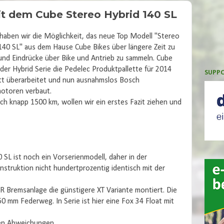
t dem Cube Stereo Hybrid 140 SL
 haben wir die Möglichkeit, das neue Top Modell "Stereo
140 SL" aus dem Hause Cube Bikes über längere Zeit zu
und Eindrücke über Bike und Antrieb zu sammeln. Cube
 der Hybrid Serie die Pedelec Produktpallette für 2014
SUPPO
t überarbeitet und nun ausnahmslos Bosch
otoren verbaut.
ch knapp 1500 km, wollen wir ein erstes Fazit ziehen und
SL ist noch ein Vorserienmodell, daher in der
nstruktion nicht hundertprozentig identisch mit der
R Bremsanlage die günstigere XT Variante montiert. Die
0 mm Federweg. In Serie ist hier eine Fox 34 Float mit
gen Abweichungen.