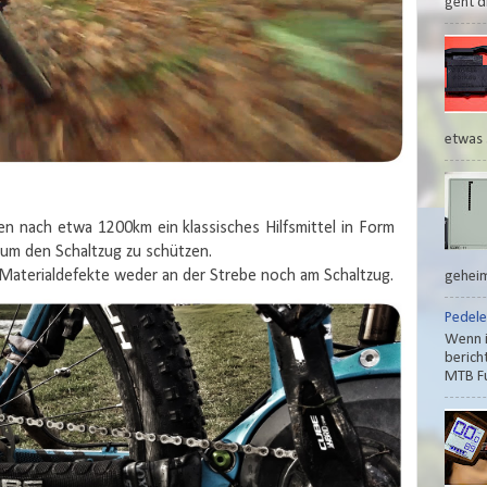
geht di
etwas 
n nach etwa 1200km ein klassisches Hilfsmittel in Form
 um den Schaltzug zu schützen.
Materialdefekte weder an der Strebe noch am Schaltzug.
geheim
Pedele
Wenn i
berich
MTB Fu