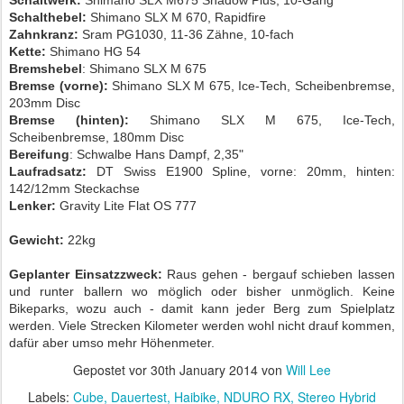
Schaltwerk:
Shimano SLX M675 Shadow Plus, 10-Gang
Schalthebel:
Shimano SLX M 670, Rapidfire
Zahnkranz
:
Sram PG1030, 11-36 Zähne, 10-fach
Kette:
Shimano HG 54
Bremshebel
: Shimano SLX M 675
Bremse (vorne):
Shimano SLX M 675, Ice-Tech, Scheibenbremse,
203mm Disc
Bremse (hinten):
Shimano SLX M 675, Ice-Tech,
Scheibenbremse, 180mm Disc
Bereifung
: Schwalbe Hans Dampf, 2,35"
Laufradsatz:
DT Swiss E1900 Spline, vorne: 20mm, hinten:
142/12mm Steckachse
Lenker:
Gravity Lite Flat OS 777
Gewicht:
22kg
Geplanter Einsatzzweck:
Raus gehen - bergauf schieben lassen
und runter ballern wo möglich oder bisher unmöglich. Keine
Bikeparks, wozu auch - damit kann jeder Berg zum Spielplatz
werden. Viele Strecken Kilometer werden wohl nicht drauf kommen,
dafür aber umso mehr Höhenmeter.
Gepostet vor
30th January 2014
von
Will Lee
Labels:
Cube
Dauertest
Haibike
NDURO RX
Stereo Hybrid