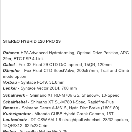
STEREO HYBRID 120 PRO 29
Rahmen
HPA Advanced Hydroforming, Optimal Drive Position, ARG
29er, ETC FSP 4-Link
Gabel
- Fox 32 Float 29 CTD O/C tapered, 15QR, 120mm
Dämpfer
- Fox Float CTD BoostValve, 200x57mm, Trail and Climb
mode option
Vorbau
- Syntace F149, 31.8mm
Lenker
- Syntace Vector 2014, 700 mm
Schaltwerk
-
Shimano XT RD-M786 GS, Shadow+, 10-Speed
Schalthebel
- Shimano XT SL-M780 I-Spec, Rapidfire-Plus
Bremse
- Shimano Deore A-M615, Hydr. Disc Brake (180/180)
Kurbelganitur
- Miranda CUBE Hybrid Crank Gamma, 15T
Laufradsatz
- DT CSW AM 1.9 straightpull wheelset, 28/32 spokes,
15QR/X12, 622x23C rim
Reifen
- Schwalbe Nobby Nic 2.25