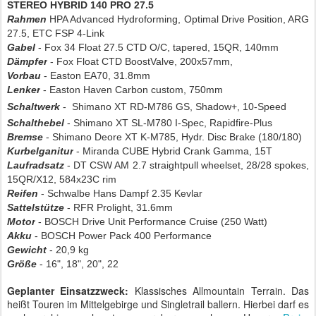
STEREO HYBRID 140 PRO 27.5
Rahmen
HPA Advanced Hydroforming, Optimal Drive Position, ARG
27.5, ETC FSP 4-Link
Gabel
- Fox 34 Float 27.5 CTD O/C, tapered, 15QR, 140mm
Dämpfer
- Fox Float CTD BoostValve, 200x57mm,
Vorbau
- Easton EA70, 31.8mm
Lenker
- Easton Haven Carbon custom, 750mm
Schaltwerk
-
Shimano XT RD-M786 GS, Shadow+, 10-Speed
Schalthebel
- Shimano XT SL-M780 I-Spec, Rapidfire-Plus
Bremse
- Shimano Deore XT K-M785, Hydr. Disc Brake (180/180)
Kurbelganitur
- Miranda CUBE Hybrid Crank Gamma, 15T
Laufradsatz
- DT CSW AM 2.7 straightpull wheelset, 28/28 spokes,
15QR/X12, 584x23C rim
Reifen
- Schwalbe Hans Dampf 2.35 Kevlar
Sattelstütze
- RFR Prolight, 31.6mm
Motor
- BOSCH Drive Unit Performance Cruise (250 Watt)
Akku
- BOSCH Power Pack 400 Performance
Gewicht
- 20,9 kg
Größe
- 16", 18", 20", 22
Geplanter Einsatzzweck:
Klassisches Allmountain Terrain. Das
heißt Touren im Mittelgebirge und Singletrail ballern. Hierbei darf es