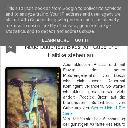
Pedelec-Biker.de
This site uses cookies from Google to deliver its services
and to analyze traffic. Your IP address and user-agent are
Startseite
Die Redaktion
Über den Blog
shared with Google along with performance and security
metrics to ensure quality of service, generate usage
statistics, and to detect and address abuse.
Warten auf die neuen Pedelec Bikes -
JAN
LEARN MORE
GOT IT
Neue Dauertest Bikes von Cube und
30
Haibike stehen an.
Aus aktuellen Anlass und mit
Einzug der neuen
Motorengeneration von Bosch
wird sich unser Dauertest
Kontingent verändern. So warten
wir aktuell, genauso wie viele
andere Pedelec Biker, auf die
brandneuen Serienbikes von
Cube aus der
Stereo Hybrid Pro
Serie
.
Von Haibike steht die Anschaffung
der günstigen Variante des Nduro