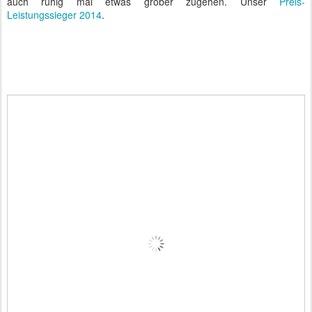
auch ruhig mal etwas grober zugehen. Unser
Preis-
Leistungssieger 2014
.