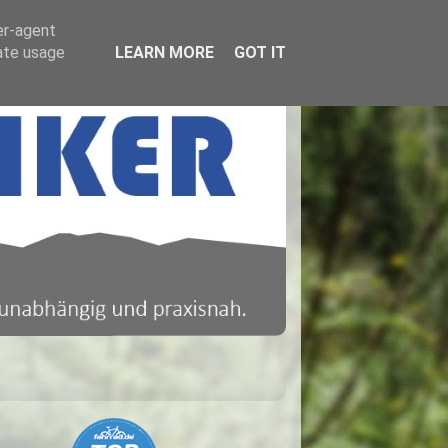
er-agent
rate usage
LEARN MORE
GOT IT