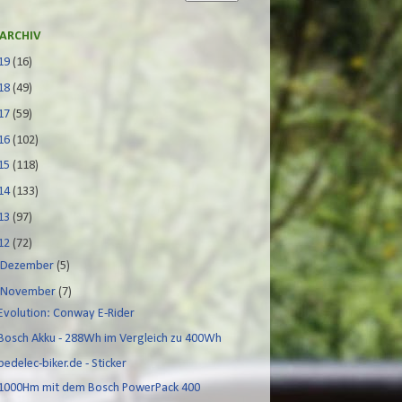
ARCHIV
19
(16)
18
(49)
17
(59)
16
(102)
15
(118)
14
(133)
13
(97)
12
(72)
►
Dezember
(5)
▼
November
(7)
Evolution: Conway E-Rider
Bosch Akku - 288Wh im Vergleich zu 400Wh
pedelec-biker.de - Sticker
1000Hm mit dem Bosch PowerPack 400