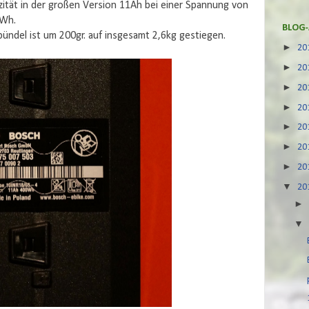
azität in der großen Version 11Ah bei einer Spannung von
6Wh.
BLOG-
ündel ist um 200gr. auf insgesamt 2,6kg gestiegen.
►
20
►
20
►
20
►
20
►
20
►
20
►
20
▼
20