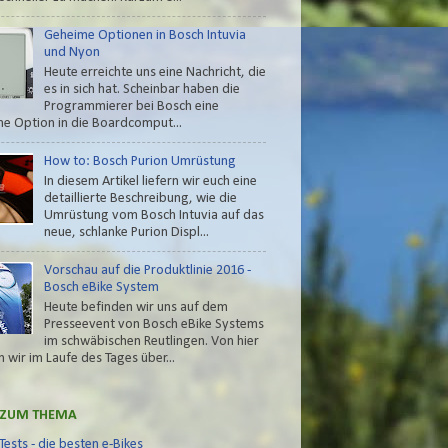
Geheime Optionen in Bosch Intuvia
und Nyon
Heute erreichte uns eine Nachricht, die
es in sich hat. Scheinbar haben die
Programmierer bei Bosch eine
e Option in die Boardcomput...
How to: Bosch Purion Umrüstung
In diesem Artikel liefern wir euch eine
detaillierte Beschreibung, wie die
Umrüstung vom Bosch Intuvia auf das
neue, schlanke Purion Displ...
Vorschau auf die Produktlinie 2016 -
Bosch eBike System
Heute befinden wir uns auf dem
Presseevent von Bosch eBike Systems
im schwäbischen Reutlingen. Von hier
 wir im Laufe des Tages über...
 ZUM THEMA
Tests - die besten e-Bikes