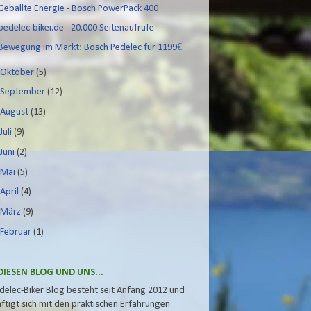
Geballte Energie - Bosch PowerPack 400
pedelec-biker.de - 20.000 Seitenaufrufe
Bewegung im Markt: Bosch Pedelec für 1199€
►
Oktober
(5)
►
September
(12)
►
August
(13)
►
Juli
(9)
►
Juni
(2)
►
Mai
(5)
►
April
(4)
►
März
(9)
►
Februar
(1)
DIESEN BLOG UND UNS...
delec-Biker Blog besteht seit Anfang 2012 und
ftigt sich mit den praktischen Erfahrungen