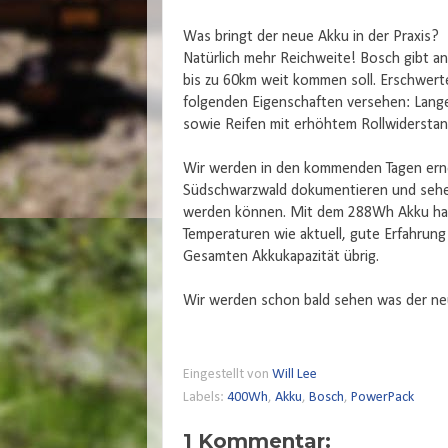
Was bringt der neue Akku in der Praxis?
Natürlich mehr Reichweite! Bosch gibt a
bis zu 60km weit kommen soll. Erschwer
folgenden Eigenschaften versehen: Lang
sowie Reifen mit erhöhtem Rollwiderstan
Wir werden in den kommenden Tagen erne
Südschwarzwald dokumentieren und sehen
werden können. Mit dem 288Wh Akku hatt
Temperaturen wie aktuell, gute Erfahrun
Gesamten Akkukapazität übrig.
Wir werden schon bald sehen was der neu
Eingestellt von
Will Lee
Labels:
400Wh
,
Akku
,
Bosch
,
PowerPack
1 Kommentar: