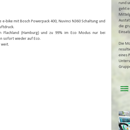
rund u
geht e
Mittel
Austat
ille e-bike mit Bosch Powerpack 400, Nuvinci N360 Schaltung und
die gr
uftdruck.
Einsat
im Flachland (Hamburg) und zu 99% im Eco Modus nur bei
 sofort wieder auf Eco.
Die Mo
weit.
result
eines 
Unters
Grupp