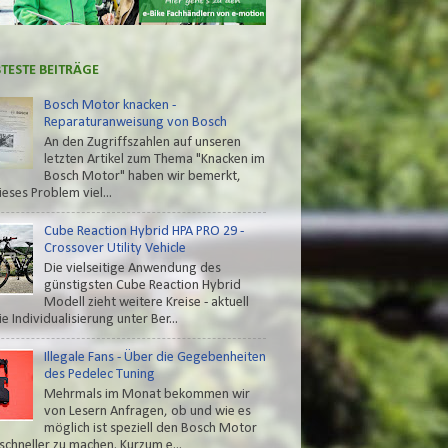
BTESTE BEITRÄGE
Bosch Motor knacken -
Reparaturanweisung von Bosch
An den Zugriffszahlen auf unseren
letzten Artikel zum Thema "Knacken im
Bosch Motor" haben wir bemerkt,
ieses Problem viel...
Cube Reaction Hybrid HPA PRO 29 -
Crossover Utility Vehicle
Die vielseitige Anwendung des
günstigsten Cube Reaction Hybrid
Modell zieht weitere Kreise - aktuell
e Individualisierung unter Ber...
Illegale Fans - Über die Gegebenheiten
des Pedelec Tuning
Mehrmals im Monat bekommen wir
von Lesern Anfragen, ob und wie es
möglich ist speziell den Bosch Motor
schneller zu machen. Kurzum e...