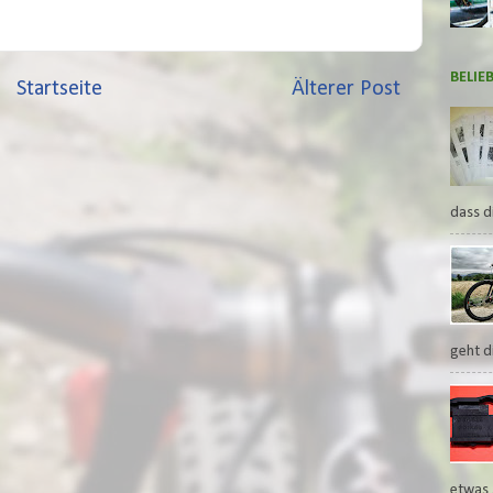
BELIE
Startseite
Älterer Post
dass d
geht di
etwas 