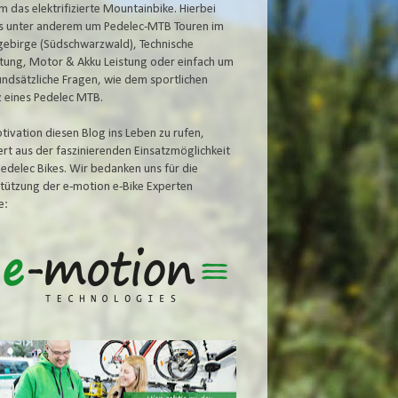
m das elektrifizierte Mountainbike. Hierbei
s unter anderem um Pedelec-MTB Touren im
gebirge (Südschwarzwald), Technische
tung, Motor & Akku
Leistung oder einfach um
undsätzliche Fragen, wie dem
sportlichen
z eines Pedelec MTB.
tivation diesen Blog ins Leben zu rufen,
iert aus der faszinierenden Einsatzmöglichkeit
Pedelec Bikes. Wir bedanken uns für die
tützung der e-motion e-Bike Experten
e: