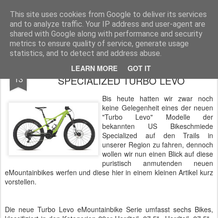
Pedelec-Biker.de
This site uses cookies from Google to deliver its services
and to analyze traffic. Your IP address and user-agent are
Startseite
Die Redaktion
Über den Blog
shared with Google along with performance and security
metrics to ensure quality of service, generate usage
statistics, and to detect and address abuse.
Und dann gibt es da noch das
APR
LEARN MORE
GOT IT
13
SPECIALIZED TURBO LEVO
Bis heute hatten wir zwar noch
keine Gelegenheit eines der neuen
"Turbo Levo" Modelle der
bekannten US Bikeschmiede
Specialized auf den Trails in
unserer Region zu fahren, dennoch
wollen wir nun einen Blick auf diese
puristisch anmutenden neuen
eMountainbikes werfen und diese hier in einem kleinen Artikel kurz
vorstellen.
Die neue Turbo Levo eMountainbike Serie umfasst sechs Bikes,