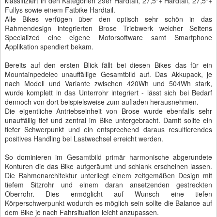
klassifiziert in den Kategorien 29er Hardtail, 27,5"+ Hardtail, 27,5"+
Fullys sowie einem Fatbike Hardtail.
Alle Bikes verfügen über den optisch sehr schön in das
Rahmendesign integrierten Brose Triebwerk welcher Seitens
Specialized eine eigene Motorsoftware samt Smartphone
Applikation spendiert bekam.
Bereits auf den ersten Blick fällt bei diesen Bikes das für ein
Mountainpedelec unauffällige Gesamtbild auf. Das Akkupack, je
nach Modell und Variante zwischen 420Wh und 504Wh stark,
wurde komplett in das Unterrohr integriert - lässt sich bei Bedarf
dennoch von dort beispielsweise zum aufladen herausnehmen.
Die eigentliche Antriebseinheit von Brose wurde ebenfalls sehr
unauffällig tief und zentral im Bike untergebracht. Damit sollte ein
tiefer Schwerpunkt und ein entsprechend daraus resultierendes
positives Handling bei Lastwechsel erreicht werden.
So dominieren im Gesamtbild primär harmonische abgerundete
Konturen die das Bike aufgeräumt und schlank erscheinen lassen.
Die Rahmenarchitektur unterliegt einem zeitgemäßen Design mit
tiefem Sitzrohr und einem daran ansetzenden gestreckten
Oberrohr. Dies ermöglicht auf Wunsch eine tiefen
Körperschwerpunkt wodurch es möglich sein sollte die Balance auf
dem Bike je nach Fahrsituation leicht anzupassen.