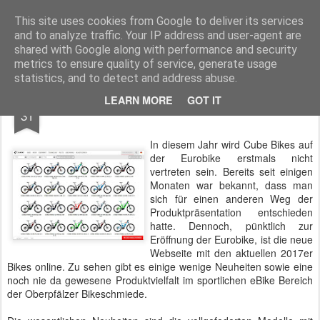
Pedelec-Biker.de
This site uses cookies from Google to deliver its services
and to analyze traffic. Your IP address and user-agent are
Startseite
Die Redaktion
Über den Blog
shared with Google along with performance and security
metrics to ensure quality of service, generate usage
statistics, and to detect and address abuse.
AUG
LEARN MORE
GOT IT
Neuheiten: Cube eMountainbikes 2017
31
In diesem Jahr wird Cube Bikes auf
der Eurobike erstmals nicht
vertreten sein. Bereits seit einigen
Monaten war bekannt, dass man
sich für einen anderen Weg der
Produktpräsentation entschieden
hatte. Dennoch, pünktlich zur
Eröffnung der Eurobike, ist die neue
Webseite mit den aktuellen 2017er
Bikes online. Zu sehen gibt es einige wenige Neuheiten sowie eine
noch nie da gewesene Produktvielfalt im sportlichen eBike Bereich
der Oberpfälzer Bikeschmiede.