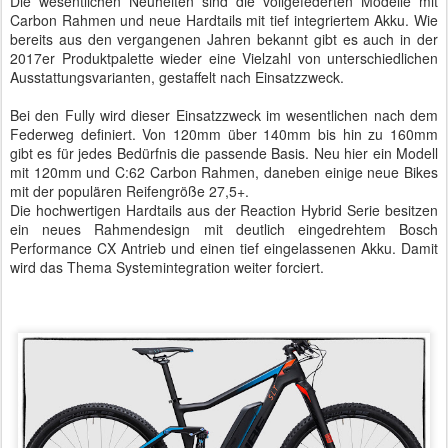
Die wesentlichen Neuheiten sind die vollgefederten Modelle mit
Carbon Rahmen und neue Hardtails mit tief integriertem Akku. Wie
bereits aus den vergangenen Jahren bekannt gibt es auch in der
2017er Produktpalette wieder eine Vielzahl von unterschiedlichen
Ausstattungsvarianten, gestaffelt nach Einsatzzweck.
Bei den Fully wird dieser Einsatzzweck im wesentlichen nach dem
Federweg definiert. Von 120mm über 140mm bis hin zu 160mm
gibt es für jedes Bedürfnis die passende Basis. Neu hier ein Modell
mit 120mm und C:62 Carbon Rahmen, daneben einige neue Bikes
mit der populären Reifengröße 27,5+.
Die hochwertigen Hardtails aus der Reaction Hybrid Serie besitzen
ein neues Rahmendesign mit deutlich eingedrehtem Bosch
Performance CX Antrieb und einen tief eingelassenen Akku. Damit
wird das Thema Systemintegration weiter forciert.