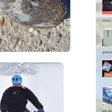
etwas 
geheim
werden