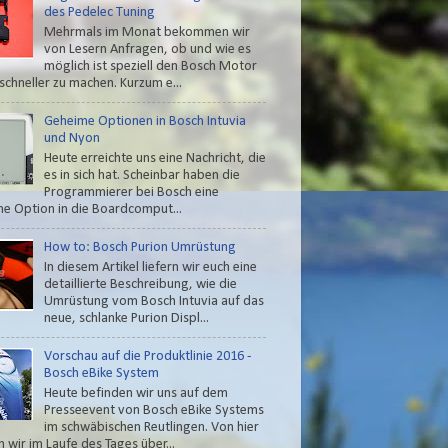
des Pedelec Tuning
Mehrmals im Monat bekommen wir
von Lesern Anfragen, ob und wie es
möglich ist speziell den Bosch Motor
schneller zu machen. Kurzum e...
Geheime Optionen in Bosch Intuvia
und Nyon
Heute erreichte uns eine Nachricht, die
es in sich hat. Scheinbar haben die
Programmierer bei Bosch eine
e Option in die Boardcomput...
How to: Bosch Purion Umrüstung
In diesem Artikel liefern wir euch eine
detaillierte Beschreibung, wie die
Umrüstung vom Bosch Intuvia auf das
neue, schlanke Purion Displ...
Vorschau auf die Produktlinie 2016 -
Bosch eBike System
Heute befinden wir uns auf dem
Presseevent von Bosch eBike Systems
im schwäbischen Reutlingen. Von hier
 wir im Laufe des Tages über...