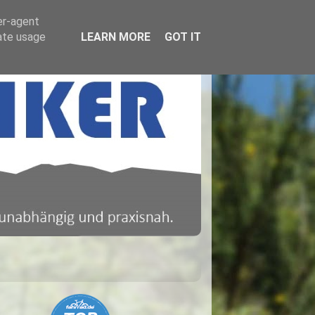
er-agent
rate usage
LEARN MORE
GOT IT