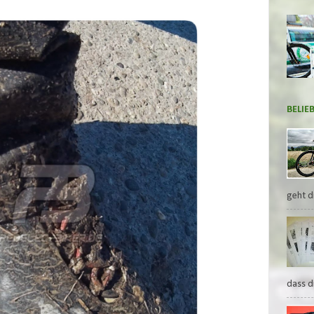
BELIE
geht di
dass d