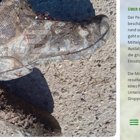
ÜBER 
Der Pe
beschä
rund u
geht e
Mittel
Austat
die gr
Einsat
Die Mo
result
eines 
Unters
Grupp