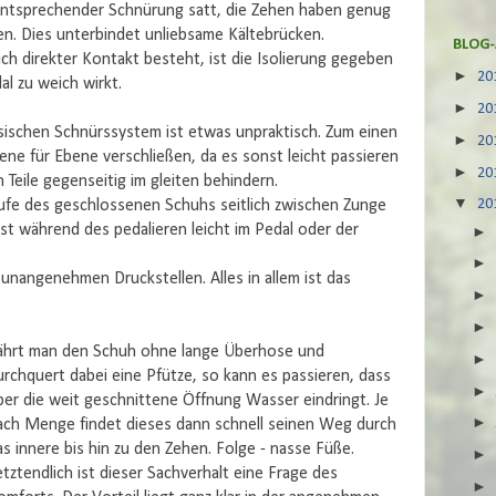
entsprechender Schnürung satt, die Zehen haben genug
gen. Dies unterbindet unliebsame Kältebrücken.
BLOG-
ch direkter Kontakt besteht, ist die Isolierung gegeben
►
20
al zu weich wirkt.
►
20
ssischen Schnürssystem ist etwas unpraktisch. Zum einen
►
20
ene für Ebene verschließen, da es sonst leicht passieren
►
20
 Teile gegenseitig im gleiten behindern.
▼
20
aufe des geschlossenen Schuhs seitlich zwischen Zunge
st während des pedalieren leicht im Pedal oder der
unangenehmen Druckstellen. Alles in allem ist das
ährt man den Schuh ohne lange Überhose und
urchquert dabei eine Pfütze, so kann es passieren, dass
ber die weit geschnittene Öffnung Wasser eindringt. Je
ach Menge findet dieses dann schnell seinen Weg durch
as innere bis hin zu den Zehen. Folge - nasse Füße.
etztendlich ist dieser Sachverhalt eine Frage des