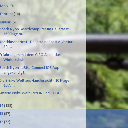
►
März
(9)
►
Februar
(10)
▼
Januar
(6)
Bosch Nyon Boardcomputer im Dauertest -
150 Tage m...
Abschlussbericht - Dauertest: Scott e-Venture
30 -...
Erfahrungen mit dem GIRO Alpineduro
Winterschuh
Bosch Nyon - eBike Connect IOS App
angekündigt.
Die E-Bike Welt aus Händlersicht - 10 Fragen
10 An...
Smarte eBike Welt - NYON und COBI
14
(133)
13
(97)
12
(72)