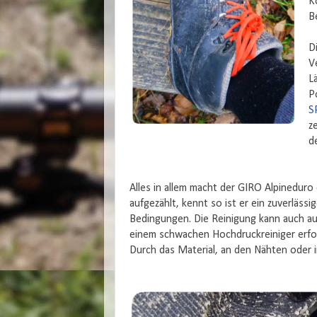
K
B
D
V
L
P
S
z
d
Alles in allem macht der GIRO Alpineduro
aufgezählt, kennt so ist er ein zuverlässig
Bedingungen. Die Reinigung kann auch auf
einem schwachen Hochdruckreiniger erfo
Durch das Material, an den Nähten oder i