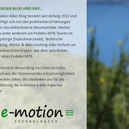
DIESEN BLOG UND UNS...
delec-Biker Blog besteht seit Anfang 2012 und
ftigt sich mit den praktischen Erfahrungen
m das elektrifizierte Mountainbike. Hierbei
s unter anderem um Pedelec-MTB Touren im
gebirge (Südschwarzwald), Technische
tung, Motor & Akku
Leistung oder einfach um
undsätzliche Fragen, wie dem
sportlichen
z eines Pedelec MTB.
tivation diesen Blog ins Leben zu rufen,
iert aus der faszinierenden Einsatzmöglichkeit
Pedelec Bikes. Wir bedanken uns für die
tützung der e-motion e-Bike Experten
e: