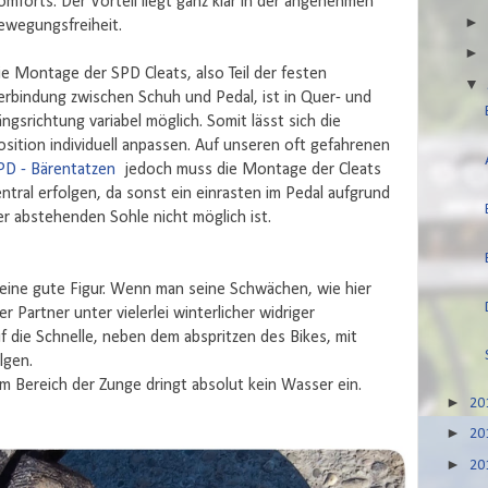
omforts. Der Vorteil liegt ganz klar in der angenehmen
ewegungsfreiheit.
ie Montage der SPD Cleats, also Teil der festen
erbindung zwischen Schuh und Pedal, ist in Quer- und
ängsrichtung variabel möglich. Somit lässt sich die
osition individuell anpassen. Auf unseren oft gefahrenen
PD - Bärentatzen
jedoch muss die Montage der Cleats
entral erfolgen, da sonst ein einrasten im Pedal aufgrund
er abstehenden Sohle nicht möglich ist.
 eine gute Figur. Wenn man seine Schwächen, wie hier
er Partner unter vielerlei winterlicher widriger
 die Schnelle, neben dem abspritzen des Bikes, mit
lgen.
m Bereich der Zunge dringt absolut kein Wasser ein.
►
20
►
20
►
20