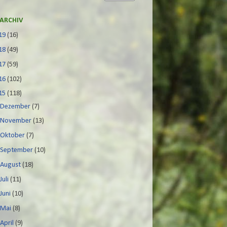
ARCHIV
19
(16)
18
(49)
17
(59)
16
(102)
15
(118)
►
Dezember
(7)
►
November
(13)
►
Oktober
(7)
►
September
(10)
►
August
(18)
►
Juli
(11)
►
Juni
(10)
►
Mai
(8)
►
April
(9)