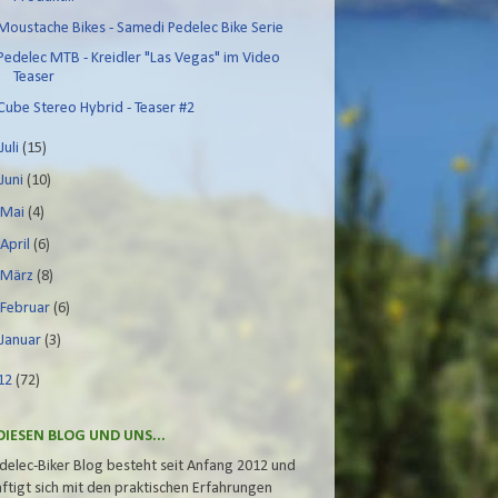
Moustache Bikes - Samedi Pedelec Bike Serie
Pedelec MTB - Kreidler "Las Vegas" im Video
Teaser
Cube Stereo Hybrid - Teaser #2
►
Juli
(15)
►
Juni
(10)
►
Mai
(4)
►
April
(6)
►
März
(8)
►
Februar
(6)
►
Januar
(3)
12
(72)
DIESEN BLOG UND UNS...
delec-Biker Blog besteht seit Anfang 2012 und
ftigt sich mit den praktischen Erfahrungen