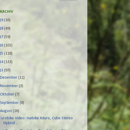
ARCHIV
19
(16)
18
(49)
17
(59)
16
(102)
15
(118)
14
(133)
13
(97)
►
Dezember
(11)
►
November
(3)
►
Oktober
(7)
►
September
(8)
▼
August
(16)
Eurobike Video: Haibike Xduro, Cube Stereo
Hybrid ...