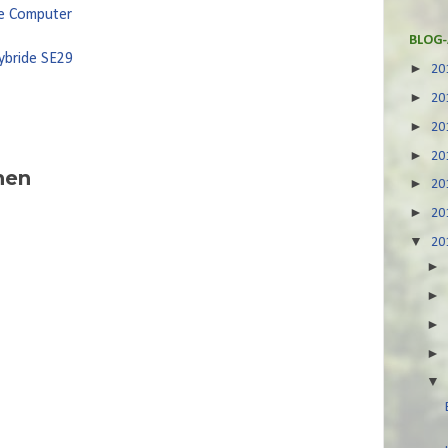
ke Computer
BLOG-
ybride SE29
►
20
►
20
►
20
►
20
hen
►
20
►
20
▼
20