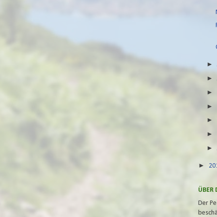
►
20
ÜBER 
Der Pe
beschä