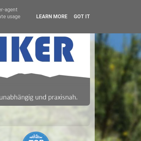
er-agent
rate usage
LEARN MORE
GOT IT