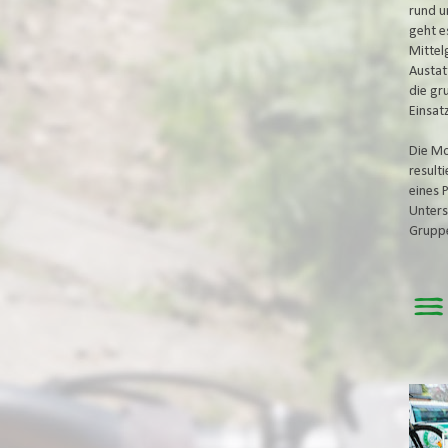
rund u
geht e
Mittel
Austat
die gr
Einsat
Die Mo
result
eines 
Unters
Grupp