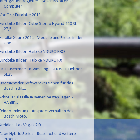
Intelligenter Begleiter - Bosch Nyon eBike
Computer
Vor Ort: Eurobike 2013
Eurobike Bilder: Cube Stereo Hybrid 140 SL
27,5
Haibike Xduro 2014 - Modelle und Preise in der
Übe...
Eurobike Bilder: Haibike NDURO PRO
Eurobike Bilder: Haibike NDURO RX
Enttäuschende Entwicklung - GHOST E Hybride
SE29
Übersicht der Softwareversionen für das
Bosch eBik...
Schneller als Ulle in seinen besten Tagen -
HAIBIK...
Feinoptimierung - Ansprechverhalten des
Bosch Moto...
Kreidler - Las Vegas 2.0
Cube Hybrid Series - Teaser #3 und weitere
Produkt...