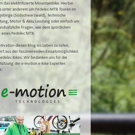
m das elektrifizierte Mountainbike. Hierbei
s unter anderem um Pedelec-MTB Touren im
gebirge (Südschwarzwald), Technische
tung, Motor & Akku
Leistung oder einfach um
undsätzliche Fragen, wie dem
sportlichen
z eines Pedelec MTB.
tivation diesen Blog ins Leben zu rufen,
iert aus der faszinierenden Einsatzmöglichkeit
Pedelec Bikes. Wir bedanken uns für die
tützung der e-motion e-Bike Experten
e: