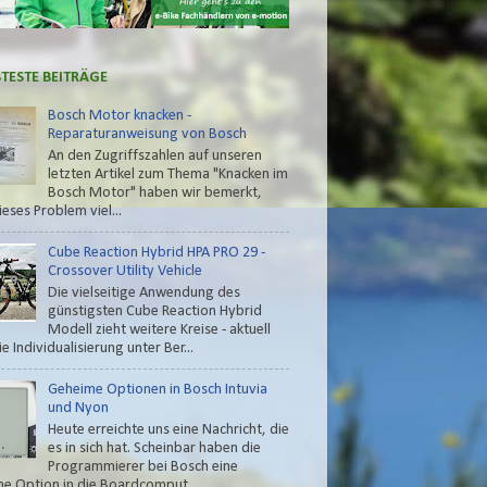
BTESTE BEITRÄGE
Bosch Motor knacken -
Reparaturanweisung von Bosch
An den Zugriffszahlen auf unseren
letzten Artikel zum Thema "Knacken im
Bosch Motor" haben wir bemerkt,
ieses Problem viel...
Cube Reaction Hybrid HPA PRO 29 -
Crossover Utility Vehicle
Die vielseitige Anwendung des
günstigsten Cube Reaction Hybrid
Modell zieht weitere Kreise - aktuell
e Individualisierung unter Ber...
Geheime Optionen in Bosch Intuvia
und Nyon
Heute erreichte uns eine Nachricht, die
es in sich hat. Scheinbar haben die
Programmierer bei Bosch eine
e Option in die Boardcomput...