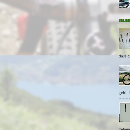
BELIE
dass d
geht di
geheim