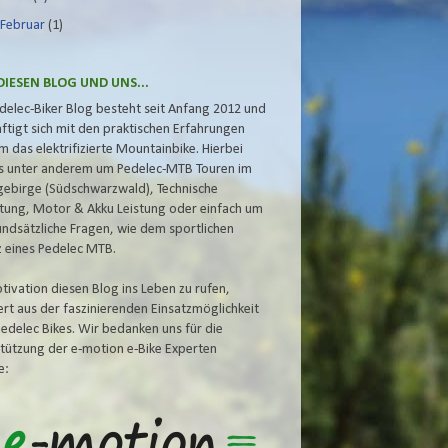
►
Februar
(1)
DIESEN BLOG UND UNS...
delec-Biker Blog besteht seit Anfang 2012 und
ftigt sich mit den praktischen Erfahrungen
m das elektrifizierte Mountainbike. Hierbei
s unter anderem um Pedelec-MTB Touren im
gebirge (Südschwarzwald), Technische
tung, Motor & Akku
Leistung oder einfach um
undsätzliche Fragen, wie dem
sportlichen
z eines Pedelec MTB.
tivation diesen Blog ins Leben zu rufen,
iert aus der faszinierenden Einsatzmöglichkeit
Pedelec Bikes. Wir bedanken uns für die
tützung der e-motion e-Bike Experten
e: