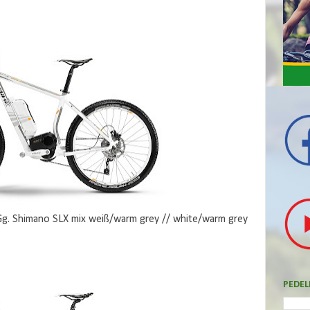
g. Shimano SLX mix weiß/warm grey // white/warm grey
PEDEL