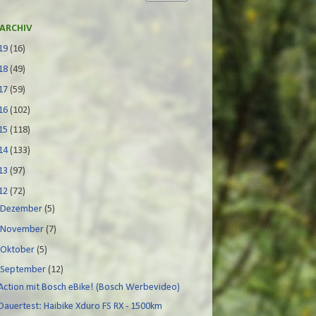
ARCHIV
19
(16)
18
(49)
17
(59)
16
(102)
15
(118)
14
(133)
13
(97)
12
(72)
►
Dezember
(5)
►
November
(7)
►
Oktober
(5)
▼
September
(12)
Action mit Bosch eBike! (Bosch Werbevideo)
Dauertest: Haibike Xduro FS RX - 1500km