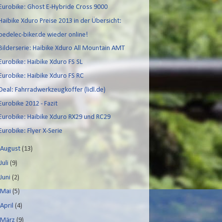
Eurobike: Ghost E-Hybride Cross 9000
Haibike Xduro Preise 2013 in der Übersicht:
pedelec-biker.de wieder online!
Bilderserie: Haibike Xduro All Mountain AMT
Eurobike: Haibike Xduro FS SL
Eurobike: Haibike Xduro FS RC
Deal: Fahrradwerkzeugkoffer (lidl.de)
Eurobike 2012 - Fazit
Eurobike: Haibike Xduro RX29 und RC29
Eurobike: Flyer X-Serie
►
August
(13)
►
Juli
(9)
►
Juni
(2)
►
Mai
(5)
►
April
(4)
►
März
(9)