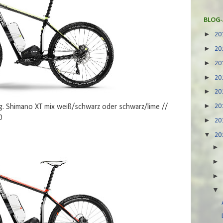
BLOG-
►
20
►
20
►
20
►
20
►
20
►
20
 Shimano XT mix weiß/schwarz oder schwarz/lime //
0
►
20
▼
20