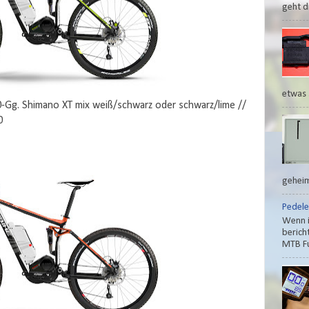
geht di
etwas 
Gg. Shimano XT mix weiß/schwarz oder schwarz/lime //
0
geheim
Pedele
Wenn i
berich
MTB Fu