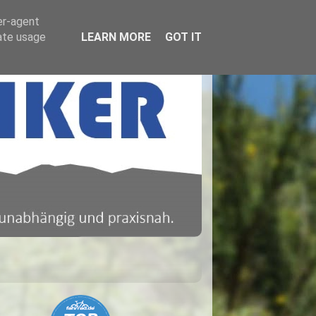
er-agent
rate usage
LEARN MORE
GOT IT