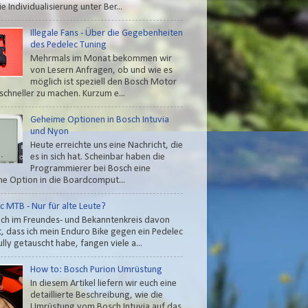
e Individualisierung unter Ber...
Illegale Fans - Über die Gegebenheiten
des Pedelec Tuning
Mehrmals im Monat bekommen wir
von Lesern Anfragen, ob und wie es
möglich ist speziell den Bosch Motor
schneller zu machen. Kurzum e...
Geheime Optionen in Bosch Intuvia
und Nyon
Heute erreichte uns eine Nachricht, die
es in sich hat. Scheinbar haben die
Programmierer bei Bosch eine
e Option in die Boardcomput...
c MTB - Nur für alte Leute?
ch im Freundes- und Bekanntenkreis davon
t, dass ich mein Enduro Bike gegen ein Pedelec
lly getauscht habe, fangen viele a...
How to: Bosch Purion Umrüstung
In diesem Artikel liefern wir euch eine
detaillierte Beschreibung, wie die
Umrüstung vom Bosch Intuvia auf das