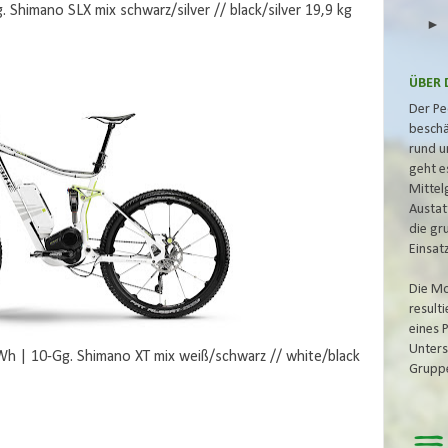
himano SLX mix schwarz/silver // black/silver 19,9 kg
ÜBER 
Der Pe
beschä
rund u
geht e
Mittel
Austat
die gr
Einsat
Die Mo
result
eines 
Unters
 | 10-Gg. Shimano XT mix weiß/schwarz // white/black
Grupp