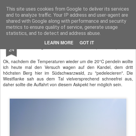
Pedelec-Biker.de
This site uses cookies from Google to deliver its services
and to analyze traffic. Your IP address and user-agent are
Startseite
Die Redaktion
Über den Blog
shared with Google along with performance and security
metrics to ensure quality of service, generate usage
statistics, and to detect and address abuse.
MAR
LEARN MORE
GOT IT
Angriff auf den Kandel (1241m)
24
Ok, nachdem die Temperaturen wieder um die 20°C pendeln wollte
ich heute mal den Versuch wagen auf den Kandel, dem dritt
höchsten Berg hier im Südschwarzwald, zu "pedelecieren". Die
Westflanke sah aus dem Tal vielversprechend schneefrei aus,
daher sollte die Auffahrt von diesem Askpekt her möglich sein.