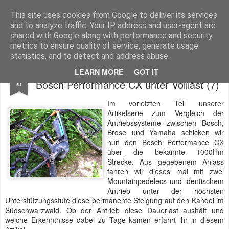
Pedelec-Biker.de
This site uses cookies from Google to deliver its services
and to analyze traffic. Your IP address and user-agent are
Startseite
Die Redaktion
Über den Blog
shared with Google along with performance and security
metrics to ensure quality of service, generate usage
statistics, and to detect and address abuse.
Der Vergleich: Bosch - Brose - Yamaha.
JUL
LEARN MORE
GOT IT
6
Bosch Performance CX unter Volllast (7)
Im vorletzten Teil unserer
Artikelserie zum Vergleich der
Antriebssysteme zwischen Bosch,
Brose und Yamaha schicken wir
nun den Bosch Performance CX
über die bekannte 1000Hm
Strecke. Aus gegebenem Anlass
fahren wir dieses mal mit zwei
Mountainpedelecs und identischem
Antrieb unter der höchsten
Unterstützungsstufe diese permanente Steigung auf den Kandel im
Südschwarzwald. Ob der Antrieb diese Dauerlast aushält und
welche Erkenntnisse dabei zu Tage kamen erfahrt ihr in diesem