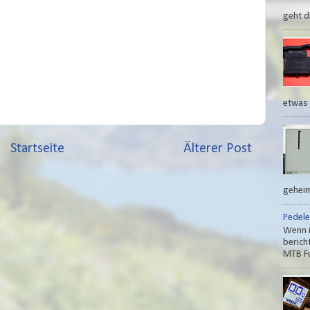
geht di
etwas 
Startseite
Älterer Post
geheim
Pedele
Wenn i
berich
MTB Fu