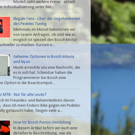
Modell zieht weitere Kreise - aktuell
e Individualisierung unter Ber...
Illegale Fans - Über die Gegebenheiten
des Pedelec Tuning
Mehrmals im Monat bekommen wir
von Lesern Anfragen, ob und wie es
möglich ist speziell den Bosch Motor
schneller zu machen. Kurzum e...
Geheime Optionen in Bosch Intuvia
und Nyon
Heute erreichte uns eine Nachricht, die
es in sich hat. Scheinbar haben die
Programmierer bei Bosch eine
e Option in die Boardcomput...
c MTB - Nur für alte Leute?
ch im Freundes- und Bekanntenkreis davon
t, dass ich mein Enduro Bike gegen ein Pedelec
lly getauscht habe, fangen viele a...
How to: Bosch Purion Umrüstung
In diesem Artikel liefern wir euch eine
detaillierte Beschreibung, wie die