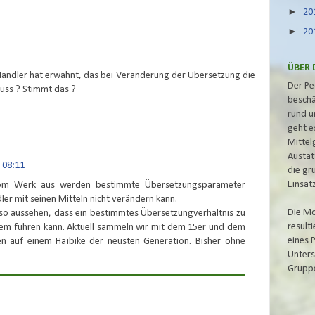
►
20
►
20
ÜBER 
n Händler hat erwähnt, das bei Veränderung der Übersetzung die
Der Pe
uss ? Stimmt das ?
beschä
rund u
geht e
Mittel
Austat
m 08:11
die gr
Einsat
 Vom Werk aus werden bestimmte Übersetzungsparameter
ler mit seinen Mitteln nicht verändern kann.
Die Mo
n so aussehen, dass ein bestimmtes Übersetzungverhältnis zu
result
tem führen kann. Aktuell sammeln wir mit dem 15er und dem
eines 
en auf einem Haibike der neusten Generation. Bisher ohne
Unters
Grupp