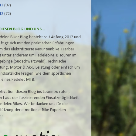
13
(97)
12
(72)
DIESEN BLOG UND UNS...
delec-Biker Blog besteht seit Anfang 2012 und
ftigt sich mit den praktischen Erfahrungen
m das elektrifizierte Mountainbike. Hierbei
s unter anderem um Pedelec-MTB Touren im
gebirge (Südschwarzwald), Technische
tung, Motor & Akku
Leistung oder einfach um
undsätzliche Fragen, wie dem
sportlichen
z eines Pedelec MTB.
tivation diesen Blog ins Leben zu rufen,
iert aus der faszinierenden Einsatzmöglichkeit
Pedelec Bikes. Wir bedanken uns für die
tützung der e-motion e-Bike Experten
e: