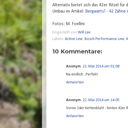
Alternativ bietet sich das 42er Ritzel für
Umbau im Artikel:
Bergwärts! - 42 Zähne
Fotos: M. Foellmi
Eingestellt von
Will Lee
Labels:
Active Line
,
Bosch Performance Line
,
K
10 Kommentare:
Anonym
22. Mai 2014 um 01:08
Na endlich ..Perfekt
Antworten
Anonym
22. Mai 2014 um 14:05
Vorne 14er Kettenblatt - hinten 42er R
Antworten