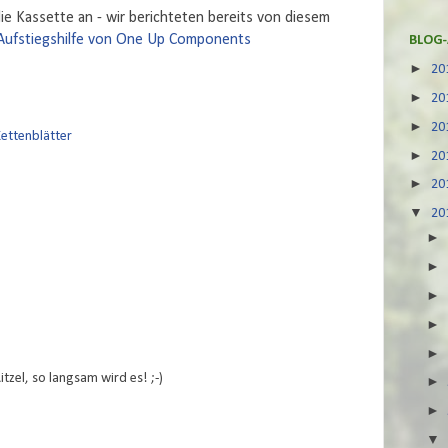
 die Kassette an - wir berichteten bereits von diesem
 Aufstiegshilfe von One Up Components
BLOG-
►
20
►
20
►
20
ettenblätter
►
20
►
20
▼
20
itzel, so langsam wird es! ;-)