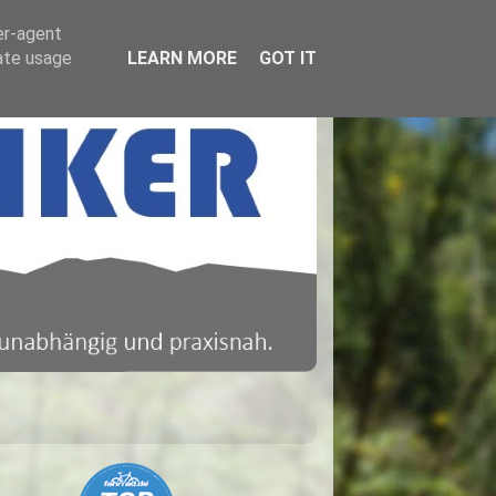
er-agent
rate usage
LEARN MORE
GOT IT