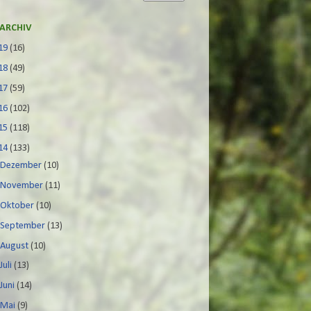
ARCHIV
19
(16)
18
(49)
17
(59)
16
(102)
15
(118)
14
(133)
►
Dezember
(10)
►
November
(11)
►
Oktober
(10)
►
September
(13)
►
August
(10)
►
Juli
(13)
►
Juni
(14)
▼
Mai
(9)