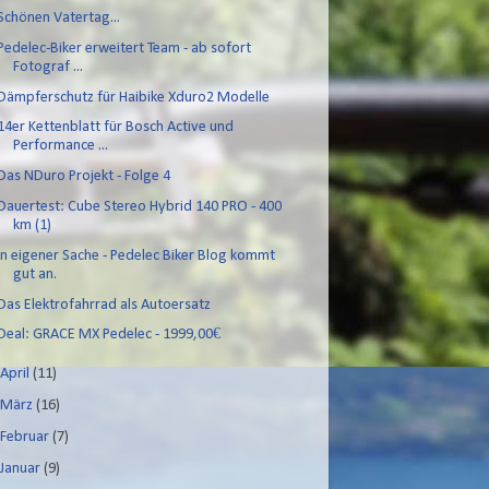
Schönen Vatertag...
Pedelec-Biker erweitert Team - ab sofort
Fotograf ...
Dämpferschutz für Haibike Xduro2 Modelle
14er Kettenblatt für Bosch Active und
Performance ...
Das NDuro Projekt - Folge 4
Dauertest: Cube Stereo Hybrid 140 PRO - 400
km (1)
In eigener Sache - Pedelec Biker Blog kommt
gut an.
Das Elektrofahrrad als Autoersatz
Deal: GRACE MX Pedelec - 1999,00€
►
April
(11)
►
März
(16)
►
Februar
(7)
►
Januar
(9)